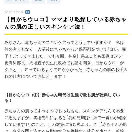
2015/10/15
【目からウロコ】ママより乾燥している赤ちゃ
んの肌の正しいスキンケア法！
みなさん、赤ちゃんのスキンケアってどうしていますか？ 私は
何の考えもなく、入浴後にちゃちゃっと保湿剤をつけて｢はい、完
了！｣としてきました。でも今回、神奈川県立こども医療センター
皮膚科部長、馬場直子先生に改めてお話を聞き、目からウロコが
次々と...。知っているようで知らなかった、赤ちゃんの肌のお手入
れの仕方についてお伝えします！
【目からウロコ①】赤ちゃん時代は生涯で最も肌が乾燥してい
る！
赤ちゃんの肌ってすべすべでもっちもち。スキンケアなんて不要
に思えますが、馬場先生によると｢乳幼児期は生涯で一番肌が乾燥
しています｣とのこと。しわ対策に悩む私より...!? ｢赤ちゃんの肌
は、水分を閉じ込める皮脂や水分を維持する成分が少なく、乾燥