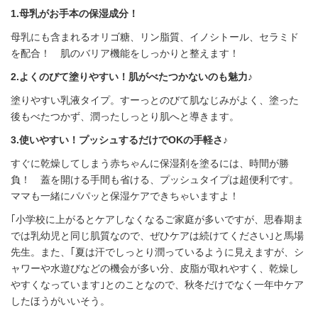
1.母乳がお手本の保湿成分！
母乳にも含まれるオリゴ糖、リン脂質、イノシトール、セラミド
を配合！ 肌のバリア機能をしっかりと整えます！
2.よくのびて塗りやすい！肌がべたつかないのも魅力♪
塗りやすい乳液タイプ。すーっとのびて肌なじみがよく、塗った
後もべたつかず、潤ったしっとり肌へと導きます。
3.使いやすい！プッシュするだけでOKの手軽さ♪
すぐに乾燥してしまう赤ちゃんに保湿剤を塗るには、時間が勝
負！ 蓋を開ける手間も省ける、プッシュタイプは超便利です。
ママも一緒にパパッと保湿ケアできちゃいますよ！
｢小学校に上がるとケアしなくなるご家庭が多いですが、思春期ま
では乳幼児と同じ肌質なので、ぜひケアは続けてください｣と馬場
先生。また、｢夏は汗でしっとり潤っているように見えますが、シ
ャワーや水遊びなどの機会が多い分、皮脂が取れやすく、乾燥し
やすくなっています｣とのことなので、秋冬だけでなく一年中ケア
したほうがいいそう。