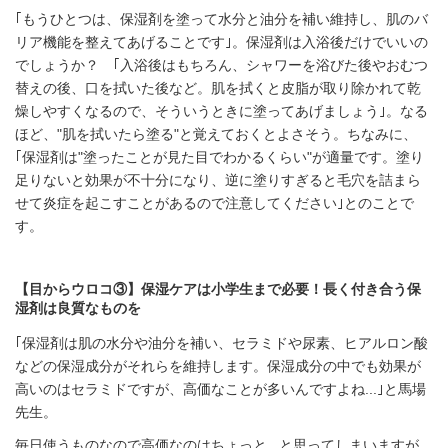
｢もうひとつは、保湿剤を塗って水分と油分を補い維持し、肌のバ
リア機能を整えてあげることです｣。保湿剤は入浴後だけでいいの
でしょうか？ ｢入浴後はもちろん、シャワーを浴びた後やおむつ
替えの後、口を拭いた後など。肌を拭くと皮脂が取り除かれて乾
燥しやすくなるので、そういうときに塗ってあげましょう｣。なる
ほど、"肌を拭いたら塗る"と覚えておくとよさそう。ちなみに、
｢保湿剤は"塗ったことが見た目でわかるくらい"が適量です。塗り
足りないと効果が不十分になり、逆に塗りすぎると毛穴を詰まら
せて炎症を起こすことがあるので注意してください｣とのことで
す。
【目からウロコ③】保湿ケアは小学生まで必要！長く付き合う保
湿剤は良質なものを
｢保湿剤は肌の水分や油分を補い、セラミドや尿素、ヒアルロン酸
などの保湿成分がそれらを維持します。保湿成分の中でも効果が
高いのはセラミドですが、高価なことが多いんですよね...｣と馬場
先生。
毎日使うものなので高価なのはちょっと...と思ってしまいますが、