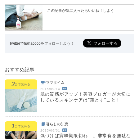
この記事が気に入ったらいいね！しよう
Twitterでhahacocoをフォローしよう！
おすすめ記事
2
ママタイム
分
で読める
2015/09/14
肌の質感がアップ！美容ブロガーが大切に
しているスキンケアは"落とす"こと！
1
暮らしの知恵
分
で読める
2015/09/01
気づけば賞味期限切れ...。非常食を無駄な