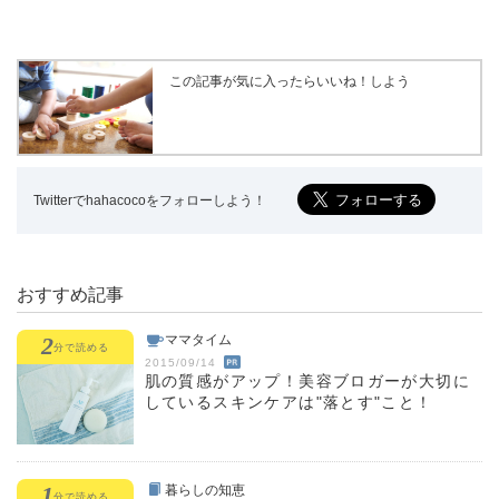
この記事が気に入ったらいいね！しよう
Twitterでhahacocoをフォローしよう！
おすすめ記事
2
ママタイム
分
で読める
2015/09/14
肌の質感がアップ！美容ブロガーが大切に
しているスキンケアは"落とす"こと！
1
暮らしの知恵
分
で読める