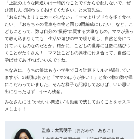
「上記のような間違いは一時的なことですから心配しないで、ぜ
ひ楽しんで関わってあげてください」と大宮先生。
「お友だちよりミニカーが少ない」「ママよりブドウを多く食べ
たい」「おもちゃの電車を本物と同じ8両編成にしたい」など、こ
どもにとって、数は自分の"損得"に関する大事なもの。ママが焦っ
て教え込まなくても、生活や遊びの中で繰り返し、自然と身につ
けていくものなのだとか。確かに、こどもの世界には数に結びつ
くことがたくさん！ ママはこどもの興味に付き合って、自然に
学ばせてあげればいいんですね。
ちなみに、うちの娘はもう小学生で日々計算ドリルと格闘してい
ますが、3歳頃は何かと「ママのほうが多い！」と食べ物の数や量
にこだわっていました。そんな様子も記録しておけば、いい思い
出になったはず...う〜ん残念。
みなさんには "かわいい間違い"も動画で残しておくことをオスス
メします！
監修：
大宮明子
［おおみや あきこ］