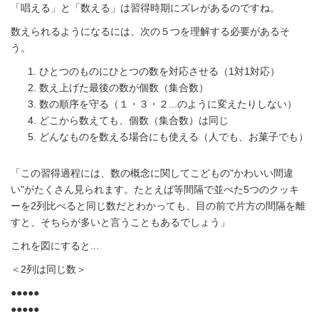
「唱える」と「数える」は習得時期にズレがあるのですね。
数えられるようになるには、次の５つを理解する必要があるそ
う。
ひとつのものにひとつの数を対応させる（1対1対応）
数え上げた最後の数が個数（集合数）
数の順序を守る（１・３・２...のように変えたりしない）
どこから数えても、個数（集合数）は同じ
どんなものを数える場合にも使える（人でも、お菓子でも）
「この習得過程には、数の概念に関してこどもの"かわいい間違
い"がたくさん見られます。たとえば等間隔で並べた5つのクッキ
ーを2列比べると同じ数だとわかっても、目の前で片方の間隔を離
すと、そちらが多いと言うこともあるでしょう」
これを図にすると...
＜2列は同じ数＞
●●●●●
●●●●●