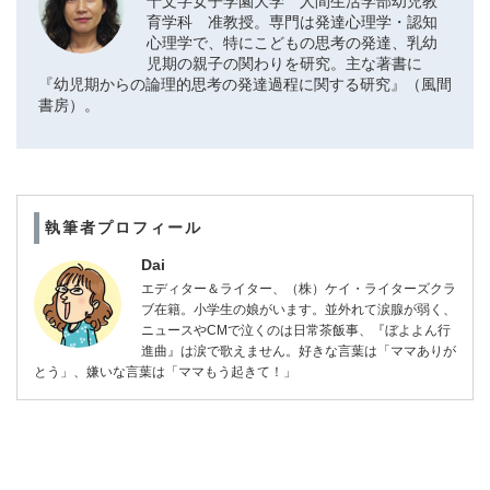
十文字女子学園大学 人間生活学部幼児教
育学科 准教授。専門は発達心理学・認知
心理学で、特にこどもの思考の発達、乳幼
児期の親子の関わりを研究。主な著書に
『幼児期からの論理的思考の発達過程に関する研究』（風間
書房）。
執筆者プロフィール
Dai
エディター＆ライター、（株）ケイ・ライターズクラ
ブ在籍。小学生の娘がいます。並外れて涙腺が弱く、
ニュースやCMで泣くのは日常茶飯事、『ぼよよん行
進曲』は涙で歌えません。好きな言葉は「ママありが
とう」、嫌いな言葉は「ママもう起きて！」